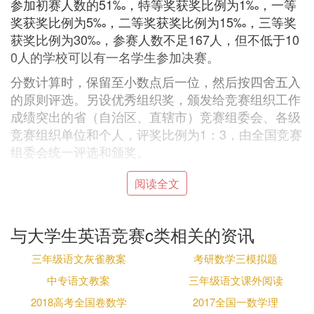
参加初赛人数的51‰，特等奖获奖比例为1‰，一等
奖获奖比例为5‰，二等奖获奖比例为15‰，三等奖
获奖比例为30‰，参赛人数不足167人，但不低于10
0人的学校可以有一名学生参加决赛。
分数计算时，保留至小数点后一位，然后按四舍五入
的原则评选。另设优秀组织奖，颁发给竞赛组织工作
成绩突出的省（自治区、直辖市）竞赛组委会、各级
竞赛组织单位和个人，评奖比例为1：3，由全国竞赛
组委会统一评选和颁奖。
B. 全国大学生英语竞赛c类和d类有啥区别
阅读全文
吗
与大学生英语竞赛c类相关的资讯
区别是参考的等级不同。
本竞赛分A、B、C、D四个类别，全国各高校的研究
三年级语文灰雀教案
考研数学三模拟题
生及本、专科所有年级学生均可自愿报名参赛。A类
中专语文教案
三年级语文课外阅读
考试适用于研究生参加；B类考试适用于英语专业
2018高考全国卷数学
2017全国一数学理
本、专科学生参加；C类考试适用于非英语专业本科