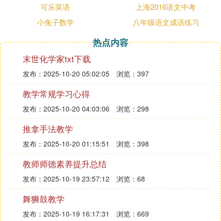
可乐英语
上海2016语文中考
生参加；D类考试适用于体育类和艺术类本科生和非
英语专业高职高专类学生参加。
小兔子数学
八年级语文成语练习
据悉，全国大学生英语竞赛(National English Compe
热点内容
tition for College Students， 简称NECCS)是经
教育
末世化学家txt下载
部有关部门批准，由教育部高等学校大学外语
教学
指
发布：2025-10-20 05:02:05
浏览：397
导委员会和高等学校大学外语教学研究会联合主办；
天仁报业集团英语辅导报社、考试与评价杂志社承办
教学常规学习心得
的全国唯一的大学生英语综合能力竞赛，竞赛分A、
发布：2025-10-20 04:03:06
浏览：298
B、C、D四个类别，全国各高校的研究生及本、专科
推拿手法教学
所有年级学生均可自愿报名参赛。
发布：2025-10-20 01:15:51
浏览：398
教师师德素养提升总结
C. 全国大学生英语竞赛初赛c类
什么
意思啊
发布：2025-10-19 23:57:12
浏览：68
全国大学生英语来竞赛C类的意思是自该类别适用于
舞狮鼓教学
非英语专业本科生参加。
发布：2025-10-19 16:17:31
浏览：669
另外全国大学生英语竞赛分A、B、C、D四个类别：