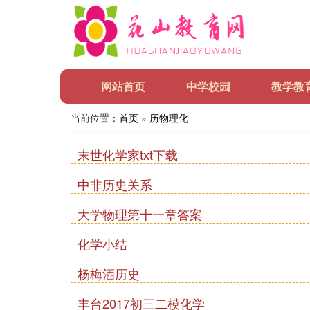
网站首页
中学校园
教学教
当前位置：
首页
»
历物理化
末世化学家txt下载
中非历史关系
大学物理第十一章答案
化学小结
杨梅酒历史
丰台2017初三二模化学