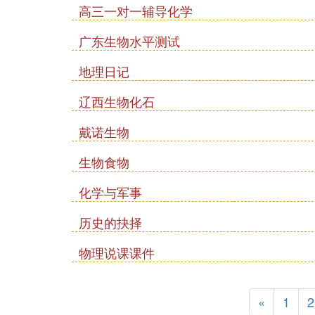
高三一对一辅导化学
广东生物水平测试
地理日记
辽西生物化石
戴诺生物
生物食物
化学与军事
历史的抉择
物理说课课件
«
1
2