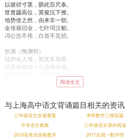
以彼径寸茎，荫此百尺条。
世胄蹑高位，英俊沉下僚。
地势使之然，由来非一朝。
金张藉旧业，七叶珥汉貂。
冯公岂不伟，白首不见招。
饮酒（陶渊明）
结庐在人境，而无车马喧。
问君何能尔？心远地自偏。
采菊东篱下，悠然见南山。
山气日夕佳，飞鸟相与还。
阅读全文
此中有真意，欲辨已忘言。
与上海高中语文背诵篇目相关的资讯
登金陵凤凰台（李白）
凤凰台上凤凰游，凤去台空江自流。
三年级语文灰雀教案
考研数学三模拟题
吴宫花草埋幽径，晋代衣冠成古丘。
中专语文教案
三年级语文课外阅读
三山半落青天外，一水中分白鹭洲。
2018高考全国卷数学
2017全国一数学理
总为浮云能蔽日，长安不见使人愁。