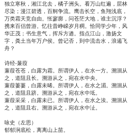
独立寒秋，湘江北去，橘子洲头。看万山红遍，层林
尽染；漫江碧透，百舸争流。鹰击长空，鱼翔浅底，
万类霜天竞自由。怅寥廓，问苍茫大地，谁主沉浮？
携来百侣曾游。忆往昔峥嵘岁月稠。恰同学少年，风
华正茂；书生意气，挥斥方遒。指点江山，激扬文
字，粪土当年万户侯。曾记否，到中流击水，浪遏飞
舟？
诗经-蒹葭
蒹葭苍苍，白露为霜。所谓伊人，在水一方。溯洄从
之，道阻且长。溯游从之，宛在水中央。
蒹葭萋萋，白露未晞。所谓伊人，在水之湄。溯洄从
之，道阻且跻。溯游从之，宛在水中坻。
蒹葭采采，白露未已。所谓伊人，在水之涘。溯洄从
之，道阻且右。溯游从之，宛在水中沚。
咏史（左思）
郁郁涧底松，离离山上苗。