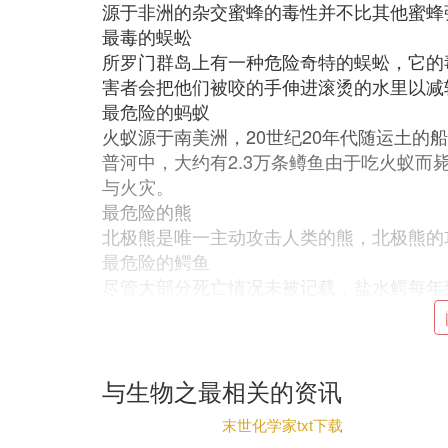
源于非洲的杂交蜜蜂的毒性并不比其他蜜蜂
最毒的蜈蚣
所罗门群岛上有一种危险奇特的蜈蚣，它的
害者会把他们被咬的手伸进滚烫的水里以减
最危险的蚂蚁
火蚁源于南美洲，20世纪20年代随运土的船
普河中，大约有2.3万条鳟鱼由于吃火蚁
与火灾。
最危险的熊
北极熊是唯一主动攻击人类的熊，北极熊的
最危险的鳄鱼
尽管大部分死亡情况未被记载，盐水鳄每年致
事件发生于第二次世界大战末期，1945年2
军，将800－1000人的日本步兵围困在一
了下来，确信其余的大多数已被鲤鱼生食。
最危险的猫科动物
与生物之最相关的资讯
老虎比其他猫科动物更频繁地袭击人类，也
末世化学家txt下载
的或受伤的老虎来说也非常容易捕获。