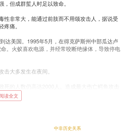
强，但成群蜇人时足以致命。
毒性非常大，能通过前肢而不用颌攻击人，据说受
轻疼痛。
到达美国。1995年5月，在得克萨斯州中部瓜达卢
而毙命。火蚁喜欢电源，并经常咬断绝缘体，导致停电
攻击大多发生在夜间。
死的人数仍高达2000人。造成最大伤亡鳄鱼攻击
月19日至20日的晚上。当时进攻缅甸兰里岛的盟
阅读全文
岸边的沼泽地中。到第二天早晨，只有20个日本兵活
许因为人符合老虎捕食猎物的大小，而且即使对老
中非历史关系