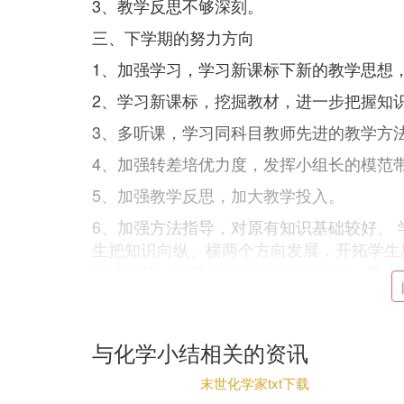
3、教学反思不够深刻。
三、下学期的努力方向
1、加强学习，学习新课标下新的教学思想
2、学习新课标，挖掘教材，进一步把握知
3、多听课，学习同科目教师先进的教学方
4、加强转差培优力度，发挥小组长的模范
5、加强教学反思，加大教学投入。
6、加强方法指导，对原有知识基础较好、 
生把知识向纵、横两个方向发展，开拓学生
方法欠佳、学习信心时弱时强的学生，重点
阅读，有利于学生积极思维，形成良好的学
7.自身的理论修养与业务能力的不断提高
习习惯，不断向有特长的同事学习，使自己
与化学小结相关的资讯
本学期即将结束，有成就也有不足，但我仍
末世化学家txt下载
取，争取创下新辉煌。