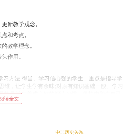
，更新教学观念。
识点和考点。
法的教学理念。
带头作用。
学习方法 得当、学习信心强的学生，重点是指导学
思维，让学生学有余味;对原有知识基础一般、学习
是指导学生养成良好的阅读习惯，坚持由学生自己
阅读全文
习习惯和方法。
仍然是自己今后工作中的一个重要课题，养成终身学
的工作逐步得到完善。
要努力工作，勤于奉献、创新方向，不断开拓进
中非历史关系