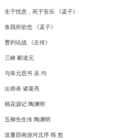
生于忧患，死于安乐 《孟子》
鱼我所欲也 《孟子》
曹刿论战 《左传》
三峡 郦道元
与朱元思书 吴 均
出师表 诸葛亮
桃花源记 陶渊明
五柳先生传 陶渊明
送董邵南游河北序 韩 愈