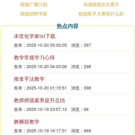
校园广播计划
动漫校园女生图片
蒹葭 《诗经》
校园招聘书籍
校园歌手大赛唱什么歌
热点内容
君子于役 《诗经》
末世化学家txt下载
陌上桑 汉乐府
发布：2025-10-20 05:02:05
浏览：397
龟虽寿 曹 操
教学常规学习心得
发布：2025-10-20 04:03:06
浏览：298
观沧海 曹 操
推拿手法教学
归园田居 陶渊明
发布：2025-10-20 01:15:51
浏览：398
教师师德素养提升总结
饮酒 陶渊明
木兰诗 北朝民歌
发布：2025-10-19 23:57:12
浏览：68
舞狮鼓教学
送杜少府之任蜀州 王 勃
发布：2025-10-19 16:17:31
浏览：669