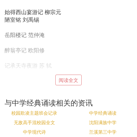
始得西山宴游记 柳宗元
陋室铭 刘禹锡
岳阳楼记 范仲淹
醉翁亭记 欧阳修
记承天寺夜游 苏 轼
上枢密韩太尉书 苏 辙
阅读全文
墨池记 曾 巩
与中学经典诵读相关的资讯
爱莲说 周敦颐
校园欺凌主题班会记录
中学经典诵读
送东阳马生序 宋 濂
无敌高手混校园全文
沈阳满族中学
中学现代诗
兰溪第三中学
关睢 《诗经》