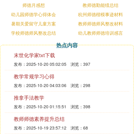
师德月感想
教师德勤能绩总结
数学
到深夜。他们虽然不是人人尽知的伟人，但他们
的言行事迹是我的榜样，是我心里的伟人。是他们给
幼儿园师德学心得体会
杭州师德楷模事迹材料
了我无形的力量，初中毕业报考了师范，毕业后回到
暑期关爱留守儿童方案
教师师德师风整改材料
了母校，从教这么多年。
学校师德师风整改总结
幼儿教师师德培训感言
最终，要淡泊名利，无私奉献。要具备高度的职
热点内容
业自觉性和工作主动性，做学生爱戴，家长满意的教
师。教师和社会上其他行业的师傅不一样之处，就是
末世化学家txt下载
无私地教育奉献给每一位学生。仅有这样才能为实现
发布：2025-10-20 05:02:05
浏览：397
中华民族伟大的中国梦而培养更多更优秀的人才。
教学常规学习心得
师德师风学习心得体会2
发布：2025-10-20 04:03:06
浏览：298
通过这几天的培训学习，使我进一步认识到作为
教师在新时期的素质要求，下面简单谈谈几点体会：
推拿手法教学
一、敬岗爱业，要热爱教育事业，要对教学工作
发布：2025-10-20 01:15:51
浏览：398
有鞠躬尽瘁的决心，既然我们选择了教育事业，就要
教师师德素养提升总结
对自我的选择无怨无悔，不计名利，用心进取，开拓
创新，无私奉献，力求干好自我的本职工作，尽职尽
发布：2025-10-19 23:57:12
浏览：68