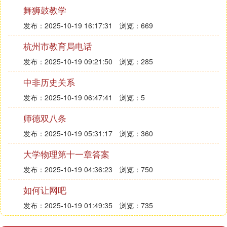
责地完成每一项教学工作，不求最好，但求更好，不
舞狮鼓教学
断的挑战自我，超越自我。
发布：2025-10-19 16:17:31
浏览：669
二、加强政治学习，不断提高政治素养，我系统
地学习《义务教育法》、《中华人民共和国教师
杭州市教育局电话
法》、《教师资格条例》等法律法规文件，按照《中
发布：2025-10-19 09:21:50
浏览：285
小学教师职业道德规范》严格要求自我，奉公守法，
中非历史关系
恪尽职守，遵守社会公德，忠诚人民的教育事业，为
人师表。
发布：2025-10-19 06:47:41
浏览：5
三、爱心纤亏是师德素养的重要表现，崇高的师
师德双八条
爱表现对学生一视同仁，绝不能厚此薄彼，按成绩区
发布：2025-10-19 05:31:17
浏览：360
别对待，要做到三心俱到，即爱心、耐心、细心，无
论在生活上还是学习上，时时刻刻关爱学生，个性对
大学物理第十一章答案
那些学习特困生，更是要个性的爱给个性的你，切忌
发布：2025-10-19 04:36:23
浏览：750
易怒易暴，言行过激，对学生要有耐心，对学生细微
之处的好的改变也要善于发现，并且多加鼓励，培养
如何让网吧
学生健康的人格，树立学生学习的自信心，注重培养
发布：2025-10-19 01:49:35
浏览：735
他们的学习兴趣。