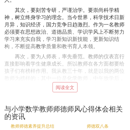
其次，要刻苦专研，严谨治学。要崇尚科学精
神，树立终身学习的理念。当今世界，科学技术日新
月异，知识经济，国力竞争日趋激烈。作为一名教师
必须要在思想政治、道德品质、学识学风上不断努力
学习来充实自我，学习新知识新技能，更新知识结
构，不断提高
教学
质量和教书育人本领。
再次，要为人师表，率先垂范。教师的仪表言行
直接影响着学生健康成长。所以教师在各方面都要给
孩子们有榜样作用。我从教三十年，就是以我的两位
教师为榜样的：其中一位是
化学
教师，中午放学后，
教师将火生着（当时教师使用木材做饭）铁锅里面已
阅读全文
经在熟油，一位学生去问毁晌神题，教师就给讲了几
分钟的问题，结果是锅里的油熟的太过了不能用了火
也灭了，教师还是洗了锅，重新生火从头再来。另一
与小学数学教师师德师风心得体会相关
位教师在六月份，家里的麦子开始割了，他白天割麦
的资讯
子背麦子（当时的条件差，一边割麦子，还要将所割
教师师德素养提升总结
师德双八条
麦子一捆一捆的全部背回来），晚上给我们无偿辅导