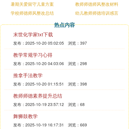
暑期关爱留守儿童方案
教师师德师风整改材料
3、 现在的孩子多数都自私自利，在小事上斤斤计
学校师德师风整改总结
幼儿教师师德培训感言
较，不能宽容的对待同学间发生的矛盾，为此，经常
有的学生为一点小事告状到我这里。针对学生的这种
热点内容
现状，我除了召开相关的班队会以外，我还在学生发
末世化学家txt下载
生矛盾时，积极表扬那些表现大度的孩子，为孩子树
发布：2025-10-20 05:02:05
浏览：397
立宽容的榜样。还让学生解决问题时，多找自己身上
的不足，让他们展开自我批评。逐渐让他们养成大
教学常规学习心得
度、宽容的品格。
发布：2025-10-20 04:03:06
浏览：298
4、 学生由幼儿园的小朋友的身份转化为学生的角
推拿手法教学
色，有了作业，他们开始不习惯。于是个别的学生面
对家长的询问，找许多的借口逃避作业。面对
老师
的
发布：2025-10-20 01:15:51
浏览：398
检查，也找了许多的借口。成了欺家瞒校的孩子。面
教师师德素养提升总结
对此种情况，想想他们如果长此以往就会养成说谎的
毛病。因此，我与家长常常进行沟通，不留给孩子撒
发布：2025-10-19 23:57:12
浏览：68
谎的机会。还在该生的身上寻找优点，及时的进行表
舞狮鼓教学
扬，使学生在想到自己是好孩子的时候，自觉控制自
发布：2025-10-19 16:17:31
浏览：669
己说谎的毛病，使学生逐渐养成好的习惯。