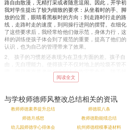
路自由散漫，无精打采或者随意逗闹。因此，开学初
我对学生提出了较为细致的要求：从坐着时的手、脚
放的位置，眼睛看黑板时的方向：到走路时行走的路
线，走路时走的速度，到间操行进间的摆臂。在细化
了这些要求后，我经常给他们做示范，身体力行，这
样的训练使孩子体会到了规范的重要，提高了他们的
认识，也为自己的管理带来了效果。
2、 孩子的习惯差还表现为在卫生方面的差。孩子自
由，无自理能力。使得孩子不仅对地上的垃圾不管不
理，而且更有甚者他们个别人在吃完零食后，随手就
阅读全文
会将垃圾扔在地上。为了提高他们的主人翁的责任
感，也为了保持班级的卫生状况。我提醒学生养成随
手捡拾垃圾的习惯，教给他们打扫卫生的方法，培养
与学校师德师风整改总结相关的资讯
他们的集体意识。有的时候，我示范给他们做；有的
时候我督促他们完成。经过一段时间的培养和训练，
教师师德素养提升总结
师德双八条
他们逐渐的会清理卫生了，孩子看到垃圾满了的时
师德月感想
教师德勤能绩总结
候，甚至会主动的将垃圾清理掉。学生的这种卫生的
幼儿园师德学心得体会
杭州师德楷模事迹材料
习惯逐渐养成了。个人的卫生习惯也越来越好了。