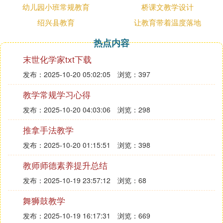
浅论教育国际化视野下的双语教育（李艳,张虹,伍思
幼儿园小班常规教育
桥课文教学设计
翰,郭成,刘衍玲）,教育与
教学
研究 2012(05)；
绍兴县教育
让教育带着温度落地
中小学教师教学审美能力对其心理素质的影响（郭
热点内容
芳,郭成,罗琴）,长春理工大学学报 2012(04)；
小学生个性和谐发展的途径与方法（赵占锋,郭倩,马
末世化学家txt下载
娟,郭成），现代中小学教育 2012(03)；
发布：2025-10-20 05:02:05
浏览：397
土家、苗、侗、藏族高中生学业自我的发展特点及对
策（赵小云,郭成）， 心理科学 2012(02)；
教学常规学习心得
班级团体辅导的应用探析（谷萌,郭成）,中小学心理
发布：2025-10-20 04:03:06
浏览：298
健康教育 2012(06)；
推拿手法教学
国内教师心理健康研究述评（郭成,阳红）,四川文理
学院学报 2012(02)；
发布：2025-10-20 01:15:51
浏览：398
性别刻板印象的研究综述（毛文娟,高淳海,郭成）,吉
教师师德素养提升总结
林省教育学院学报(上旬) 2012(03)；
被洞悉错觉的综述研究（毛文娟,郭成），四川教育
发布：2025-10-19 23:57:12
浏览：68
学院学报 2012(02)；
舞狮鼓教学
初中生考试焦虑与学业成就归因方式相关研究 （李
发布：2025-10-19 16:17:31
浏览：669
丹萍,郭成）,内蒙古师范大学学报(教育科学版) 2012