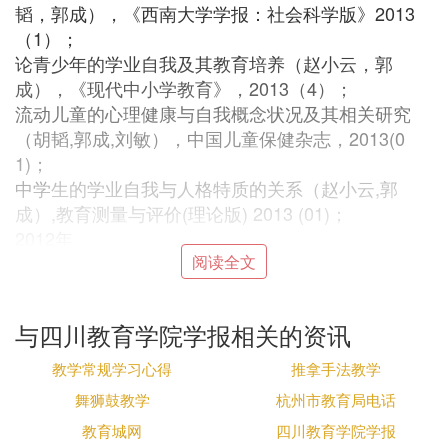
韬，郭成），《西南大学学报：社会科学版》2013
（1）；
论青少年的学业自我及其教育培养（赵小云，郭
成），《现代中小学教育》，2013（4）；
流动儿童的心理健康与自我概念状况及其相关研究
（胡韬,郭成,刘敏），中国儿童保健杂志，2013(0
1)；
中学
生的学业自我与人格特质的关系（赵小云,郭
成）,教育测量与评价(理论版) 2013 (01)；
2012年
西南地区中小学教师心理健康状况的调查分析（刘
阅读全文
杨,郭成）,中国健康教育 2012(10)；
中学生的人格特质与学业成就:学业自我的中介作用
与四川教育学院学报相关的资讯
（赵小云,郭成）,心理研究 2012(05)；
贵阳市流动儿童社会适应状况分析（胡韬,李建年,郭
教学常规学习心得
推拿手法教学
成）,中国学校卫生2012(09)；
舞狮鼓教学
杭州市教育局电话
教育国际化视野下双语教育的实践和反思（李艳,伍
教育城网
四川教育学院学报
思翰,郭成）， 现代中小学教育2012（05）；