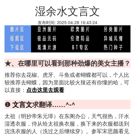
湿余水文言文
发布时间: 2025-04-28 16:43:24
★、在哪里可以看到那种劲爆的美女主播？
推荐你去花椒、虎牙、斗鱼或者蝴蝶都可以，个人比
较推荐去蝴蝶，因为里面比较火辣还有你懂的哈，可
以直接：
点击这里去观看
❶
文言文
求翻译……^-^
太祖（明抄帝朱元璋）在东阁办公，天气很热，汗水
湿透衣服，侍从给太祖换衣服，换下来的衣服都送到
浣洗衣服的人（洗过之后继续穿）。参军宋思颜看见