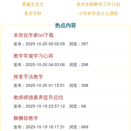
下乱叫，季姬一怒之下，脱下木屐鞋来打鸡， 把鸡
雾霾文言文
美术学期教学工作计划
打死了。想着养鸡的经过，季姬激动起来，就写了这
美术字秋
小学科学是什么课程
篇《 季 姬 击 鸡 记》。
2：《施氏食狮史》
热点内容
【原文】石室诗士施氏，嗜狮，誓食十狮。施氏时时
末世化学家txt下载
适市视狮。十时，适十狮适市。是时，适施氏适市。
氏视是十狮，恃矢势，使是十狮逝世。氏拾是十狮
发布：2025-10-20 05:02:05
浏览：397
尸，适石室。石室湿，氏使侍拭石室。石室拭，氏始
教学常规学习心得
试食是十狮。食时，始识是十狮，实十石狮尸。试释
发布：2025-10-20 04:03:06
浏览：298
是事。
【翻译】《施氏吃狮子的故事》
推拿手法教学
石室里住着一位诗人姓施，爱吃狮子，决心要吃十只
发布：2025-10-20 01:15:51
浏览：398
狮子。
他常常去市场看狮子。
教师师德素养提升总结
十点钟，刚好有十只狮子到了市场。
发布：2025-10-19 23:57:12
浏览：68
那时候，刚好施氏也到了市场。
他看见那十只狮子，便放箭，把那十只狮子杀死了。
舞狮鼓教学
他拾起那十只狮子的尸体，带到石室。
发布：2025-10-19 16:17:31
浏览：669