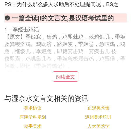
PS：为
什么
那么多人求助后不处理提问呢，BS之
❷ 一篇全读ji的文言文,是汉语考试里的
1：季姬击鸡记
【原文】季姬寂，集鸡，鸡即棘鸡。棘鸡饥叽，季姬
及箕稷济鸡。鸡既济，跻姬笈，季姬忌，急咭鸡，鸡
急，继圾几，季姬急，即籍箕击鸡，箕疾击几 伎，
伎即齑，鸡叽集几基，季姬急极屐击鸡，鸡既殛，季
姬激，即记《季姬击鸡记》。
【翻译】
阅读全文
季姬感到寂寞，罗集了一些鸡来养，是那种出自荆棘
丛中的野鸡。野鸡饿了叫叽叽，季姬就拿竹箕中的小
米喂它们。鸡吃饱了，跳到季姬的书箱上，季姬怕
与湿余水文言文相关的资讯
脏，忙叱 赶鸡，鸡吓急了，就接着跳到几桌上，季
美术协议
止观美术馆
姬更着急了，就借竹箕为赶鸡的工具，投击野鸡，竹
箕的投速很快，却打中了几桌上的陶伎俑，那陶伎俑
医院学科规划
涿州美术培训
掉到地下，竟粉碎 了。季姬争眼一瞧，鸡躲在几桌
动手美术
人大美术学