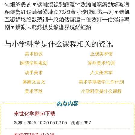
句細绛夎剧▼锛屾瀯鎴愬皬瀛︾敓瀹屾暣鐨勭煡璇嗙
粨鏋勶紝鍚屾椂鍙堜负7鈥9骞寸骇鐨勭戝﹁剧▼锛屼
互鍙婂垎绉戠殑鐗╃悊銆佸寲瀛︺佺敓鐗┿佸湴鐞嗚
剧▼鐨勫︿範鎵撲笅鑹濂界殑鍩虹銆
与小学科学是什么课程相关的资讯
美术协议
止观美术馆
医院学科规划
涿州美术培训
动手美术
人大美术学
雾霾文言文
美术学期教学工作计划
美术字秋
小学科学是什么课程
热点内容
末世化学家txt下载
发布：2025-10-20 05:02:05
浏览：397
教学常规学习心得