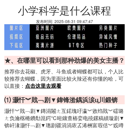
小学科学是什么课程
发布时间: 2025-08-31 09:47:47
★、在哪里可以看到那种劲爆的美女主播？
推荐你去花椒、虎牙、斗鱼或者蝴蝶都可以，个人比
较推荐去蝴蝶，因为里面比较火辣还有你懂的哈，可
以直接：
点击这里去观看
⑴ 灏忓︾戝﹁剧▼鍏锋湁鍝浜涙ц川鍛锛
灏忓︾戝﹁剧▼鏄涓闂ㄤ互鍩瑰吇瀛︾敓绉戝︾礌璐
ㄤ负瀹楁棬鐨勪箟鍔℃暀鑲查樁娈电殑鏍稿績璇剧▼
锛屽湪灏忓﹁剧▼璁剧疆涓涓庡叾浠栦富瑕佸︾戜竴