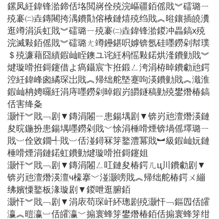
鏍凤紝鍏锋湁鍗佸垎閲嶈佺殑浣嶇疆銆傜戝︾礌璐ㄧ
殑褰㈡垚鏄闀挎湡鐨勩傛棭鏈熺殑绉戝︽暀鑲插皢瀵
逛竴涓浜虹戝︾礌璐ㄧ殑褰㈡垚鍏锋湁鍐冲畾鎬х殑
浣滅敤銆傜戝︾礌璐ㄤ竴鑸鍖呮嫭锛氬硅嚜鐒剁幇璞
＄殑濂藉囧績鍜屾眰鐭ユ诧紝杩愮敤鍩烘湰鐨勭戝︾
煡璇嗗拰鎶鑳借よ瘑鑷宸卞拰鍛ㄥ洿涓栫晫鐨勮兘鍔
涳紝鍏峰囪繘琛岀戝︽帰绌舵墍蹇呴渶鐨勭戝︽濈淮
鍜屾柟娉曪紝涓庤嚜鐒剁晫鍜岃皭鐩稿勭殑鐢熸椿鎬
佸害绛夈
灏忓︾戝﹁剧▼鏄涓闂ㄧ患鍚堣剧▼锛岃兘澶熸渶鏈
夋晥鍦扮患鍚堣嚜鐒剁戝﹀悇涓棰嗗煙锛堝傜墿璐ㄧ
戝︺佺敓鐗╃戝︺佸湴鐞冧笌鐜澧冪戝︼級鍜屾妧鏈
棰嗗煙涓鏈鍩虹鐨勭煡璇嗗拰鎶鑳姐
灏忓︾戝﹁剧▼鏄涓闂ㄥ叿鏈夋椿鍔ㄦц川鐨勮剧▼
锛岃兘澶熸渶澶ч檺搴﹀湴灏嗙戝︽帰绌舵椿鍔ㄨ繃
绋嬪憟鐜板湪璇剧▼鍐呭逛腑銆
灏忓︾戝﹁剧▼涓庡苟琛屽紑璁剧殑灏忓﹁鏂囥佸皬
瀛︽暟瀛︺佸皬瀛﹀搧寰蜂笌鐢熸椿銆佸搧寰蜂笌绀