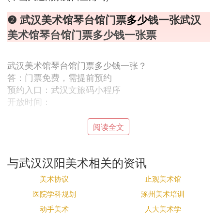
❷ 武汉美术馆琴台馆门票
多少
钱一张武汉
美术馆琴台馆门票多少钱一张票
武汉美术馆琴台馆门票多少钱一张？
答：门票免费，需提前预约
预约入口：武汉文旅码小程序
开放时间：
周二至周日上午09:00-17:00(16:00停止入馆)，周—
阅读全文
闭馆(节假日除外)
入馆须知：
与武汉汉阳美术相关的资讯
1、上午9:00-12:00(11:30观众停止入馆)，下午13:30
-17:00(16:00观众停止入馆);中午12:00-13:30为闭馆
美术协议
止观美术馆
消毒时段，暂时闭馆，请观众错开闭馆时间段入馆参
医院学科规划
涿州美术培训
观。
动手美术
人大美术学
2、注意事项:酗酒及衣衫不整者，谢绝入内。