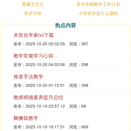
场馆地址：湖北省武汉市汉阳区知音大道77号
雾霾文言文
美术学期教学工作计划
武汉美术馆（琴台馆）的体量在华中地区首屈一指。
美术字秋
小学科学是什么课程
据介绍，该项目总投资约5.2亿元，总建筑面积约4.3
万平方米，其中地上建筑面积约2.08万平方米，地下
热点内容
建筑面积约2.22万平方米，地下一层，地上二层（局
末世化学家txt下载
部夹层），包括包括A、B、C、D、E展厅。
发布：2025-10-20 05:02:05
浏览：397
展厅总面积约10000平方米，其中A展厅空高23米，
是目前是国内空高最高的单个展厅，给予大型艺术作
教学常规学习心得
品充裕的施展空间。
发布：2025-10-20 04:03:06
浏览：298
推拿手法教学
发布：2025-10-20 01:15:51
浏览：398
教师师德素养提升总结
发布：2025-10-19 23:57:12
浏览：68
舞狮鼓教学
发布：2025-10-19 16:17:31
浏览：669