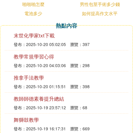
20、七、辦理一個或幾個基金定投。
啪啪啪怎麼
男性包莖手術多少錢
21、參考資料：網路-光族。
電池多少
如何提高作文水平
② 月光族是什麼意思啊
熱點內容
末世化學家txt下載
月光族指將每月賺的錢都用光、花光的人。
發布：2025-10-20 05:02:05
瀏覽：397
月光族（Moonlight），指每月賺的錢還沒到下個月
月初就被全部用光、花光的一群人。同時，也用來形
教學常規學習心得
容賺錢不多，每月收入僅可以維持每月基本開銷的一
發布：2025-10-20 04:03:06
瀏覽：298
類人。
推拿手法教學
「月光族」是相對於努力攢點錢的儲蓄族而言的。
發布：2025-10-20 01:15:51
瀏覽：398
「月光族」的口號：掙多少用多少，吃光用光，身體
健康。這個詞是一個中性詞，沒有絕對的褒貶之分。
教師師德素養提升總結
月光族一般都是年輕一代，他們與父輩勤儉節約的消
發布：2025-10-19 23:57:12
瀏覽：68
費觀念不同，喜歡追逐新潮，扮靚買靚衫，只要吃得
舞獅鼓教學
開心，穿得漂亮。想買就買，根本不在乎錢財，「月
光」們有知識、有頭腦、有能力，花錢不僅表達對物
發布：2025-10-19 16:17:31
瀏覽：669