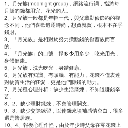
1、月光族(moonlight group)，網路流行詞，指將每
月賺的錢都用完、花光的人。
2、月光族一般都是年輕一代，與父輩勤儉節約的觀
念不同，他們喜歡追逐時尚，想買就買，根本不在乎
錢財。
3、「月光族」是相對於努力攢點錢的儲蓄族而言
的。
4、「月光族」的口號：掙
多少
用多少，吃光用光，
身體健康。
5、月光族，洗光吃光，身體健康。
6、月光族有知識、有頭腦、有能力，花錢不僅表達
對物質生活的狂愛，更是他們賺錢的動力。
7、月光租心理分析：缺少生活磨煉，不知道賺錢辛
苦。
8、2、缺少理財鍛煉，不會管理開支。
9、3、缺少交際練習，以使錢來填補感情空白，很多
還是蟄居族。
10、4、報復心理作怪，由於年少時父母在零花錢上