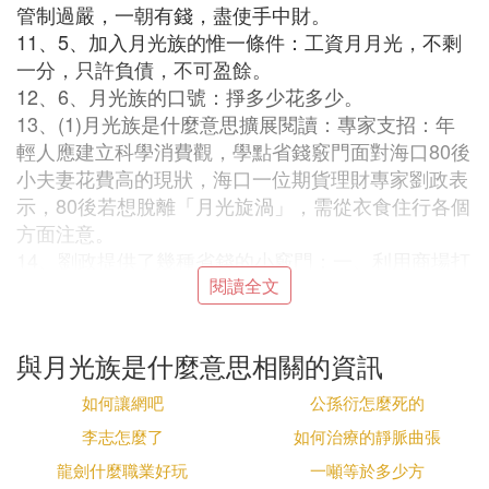
管制過嚴，一朝有錢，盡使手中財。
11、5、加入月光族的惟一條件：工資月月光，不剩
一分，只許負債，不可盈餘。
12、6、月光族的口號：掙多少花多少。
13、(1)月光族是什麼意思擴展閱讀：專家支招：年
輕人應建立科學消費觀，學點省錢竅門面對海口80後
小夫妻花費高的現狀，海口一位期貨理財專家劉政表
示，80後若想脫離「月光旋渦」，需從衣食住行各個
方面注意。
14、劉政提供了幾種省錢的小竅門：一、利用商場打
折季節購一年衣物。
閱讀全文
15、二、盡量減少外出就餐，去菜場買菜。
16、三、買房要把握時機，符合自己的經濟實力。
與月光族是什麼意思相關的資訊
17、四、盡早購買屬於自己的商業保險。
18、五、盡量推遲購車計劃，積極利用公共交通工具
如何讓網吧
公孫衍怎麼死的
出行。
李志怎麼了
如何治療的靜脈曲張
19、六、申請一張屬於自己的信用卡，建立自己的信
龍劍什麼職業好玩
一噸等於多少方
用檔案，巧用信用卡「免息還款期」。