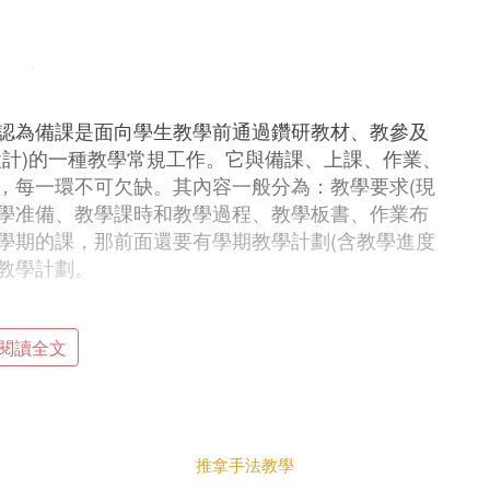
認為備課是面向學生教學前通過鑽研教材、教參及
設計)的一種教學常規工作。它與備課、上課、作業、
，每一環不可欠缺。其內容一般分為：教學要求(現
教學准備、教學課時和教學過程、教學板書、作業布
學期的課，那前面還要有學期教學計劃(含教學進度
元教學計劃。
設的內容完成了就行。而備好一節課，那就難了。
閱讀全文
備好了，這算備好了一節課。其實，備好一節課需
次，往往匯集了自身
多少
年的知識儲備和人生經
我們只有心中有愛，不斷積淀，不斷創新，我們的課
趣。所以，我覺得要備好一節課，並非易事。蘇霍
推拿手法教學
」的確，有效備課，優化備課環節對我們教師顯得