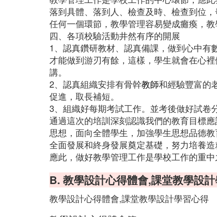
落到具體、落到人、檢查及時、檢查到位，
任何一個環節，教學管理容易變成癱瘓，教
四、各項校驗活動井然有序的開展
1、認真鑽研教材、認真備課，做到心中有
才能做到游刃有餘，這樣，學生就會在心裡
講。
2、認真組織安排有骨幹
教師
和經驗豐富的
促進，取長補短。
3、組織好每期考試工作。並考後做好試卷
通過這次的培訓深刻認識我們的教育目標應
思想，面向全體學生，加強學生思想品德教
全面發展和終身發展奠定基礎，努力培養造
應此，做好教學管理工作是學校工作的重中
B. 教學設計心得體會,課堂教學設
教學設計心得體會,課堂教學設計學習心得