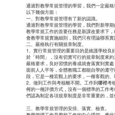
通過對教學常規管理的學習，我們一定嚴格
以下幾個方面：
一、對教學常規管理有了新的認識。
通過對教學常規管理的學習，我們對新學期
教學常規工作的首要任務是新課改要求下，
會教學常規實施細則，我們只有理論聯系實
二、嚴格執行有關規章制度。
1、實行常規管理的重要目的是維護學校良
於「時間」，沒有切實可行的規章制度來約
嚴格要求，良好習慣的養成就會落實到實處
面前人人平等，全體教職工都能自學的遵守
段，它是一種宏觀上的要求，一種客觀的、
2、做到工作與考核離不開。工作到
哪裡
考
何
的一種評價方式，沒有一個標準的工作考
們認為制定各項規章制度是非常重要的，並
三、教學常規管理的安排、落實、檢查。
教學管理工作是學校工作的中心環節，應此