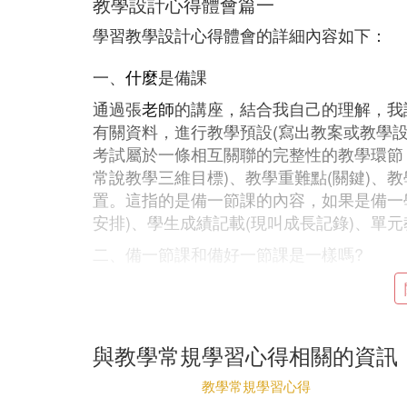
教學設計心得體會篇一
學習教學設計心得體會的詳細內容如下：
一、
什麼
是備課
通過張
老師
的講座，結合我自己的理解，我
有關資料，進行教學預設(寫出教案或教學
考試屬於一條相互關聯的完整性的教學環節
常說教學三維目標)、教學重難點(關鍵)、
置。這指的是備一節課的內容，如果是備一
安排)、學生成績記載(現叫成長記錄)、單
二、備一節課和備好一節課是一樣嗎?
備一節課，就按備課的一系列環節把教學預
有人說把一節課備出來上成了一節優質課就
花一輩子的努力!支玉恆老師說：「備課一
與教學常規學習心得相關的資訊
歷。」 是啊，備課——伴隨我們一生的，
才能常備常新，享受教學帶給我們的無窮樂
教學常規學習心得
姆林斯基說：「一個教師一輩子都在備課。