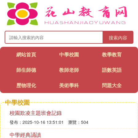
搜索內容
網站首頁
中學校園
教學教育
師生師德
教師老師
語數英語
歷物理化
美術學科
問題大全
中學校園
校園欺凌主題班會記錄
發布：2025-10-16 13:51:01
瀏覽：504
中學經典誦讀