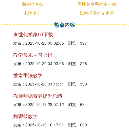
啪啪啪怎么
男性包茎手术多少钱
电池多少
如何提高作文水平
使用刀具60E需要注意的几个方面：首先，需要注意
保持切削工具表面的光滑度，构建完整的液体冷却系
热点内容
统，以防止切削温度升高导致刀具损坏；其次，需用
末世化学家txt下载
不同的车、铣削和切割工具进行加工，以不同的角度
发布：2025-10-20 05:02:05
浏览：397
使用刀具，最大程度地减少刀具的磨损；最后，定期
检查和保养刀具，及时更换已经磨损的刀片，避免产
教学常规学习心得
品质量下降和生产事故的发生。
发布：2025-10-20 04:03:06
浏览：298
推拿手法教学
发布：2025-10-20 01:15:51
浏览：398
教师师德素养提升总结
发布：2025-10-19 23:57:12
浏览：68
舞狮鼓教学
发布：2025-10-19 16:17:31
浏览：669