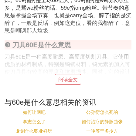
多，是骂we粉丝的话。59e指omg粉丝。带节奏的意
思是掌握全场节奏，也就是carry全场。醉了指的是沉
醉了，一般是反话，例如这走位，看的我都醉了，意
思是嘲讽那人垃圾。
❸ 刀具60E是什么意思
刀具60E是一种高度耐磨、高硬度切割刀具。它使用
优质的材料制成，特别是钨钢材料，钨元素的加入可
使刀具具有较高的硬度和抗磨损性。同时，它的设计
结构与刃磨技术也具有较高的专业性和技术含量，可
阅读全文
以用于高精度切割、磨削等领域的加工。
与60e是什么意思相关的资讯
刀具60E广泛应用于机械、电子、汽车制造、精密机
械加工、航空航天等领域。尤其是在高精度加工中，
如何让网吧
公孙衍怎么死的
由于其独特的材料、设计和生产工艺等特点，使得它
李志怎么了
如何治疗的静脉曲张
能够满足不同加工领域特定的要求，提高生产效率和
龙剑什么职业好玩
一吨等于多少方
工件加工精度。