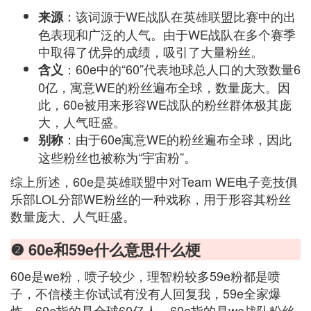
：该词源于WE战队在英雄联盟比赛中的出
来源
色表现和广泛的人气。由于WE战队在多个赛季
中取得了优异的成绩，吸引了大量粉丝。
：60e中的“60”代表地球总人口的大致数量6
含义
0亿，寓意WE的粉丝遍布全球，数量庞大。因
此，60e被用来形容WE战队的粉丝群体极其庞
大，人气旺盛。
：由于60e寓意WE的粉丝遍布全球，因此
别称
这些粉丝也被称为“宇宙粉”。
综上所述，60e是英雄联盟中对Team WE电子竞技俱
乐部LOL分部WE粉丝的一种戏称，用于形容其粉丝
数量庞大、人气旺盛。
❷ 60e和59e什么意思什么梗
60e是we粉，喷子较少，理智粉较多59e粉都是喷
子，不信楼主你试试有没有人回复我，59e全家爆
炸。60e指的是全球60亿人，60e指的是we战队粉丝