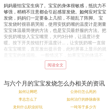
妈妈最怕宝宝生病了。宝宝的身体很敏感，抵抗力不
够强，稍稍不注意都会引起感冒发烧。
如何
应对宝宝
发烧，妈妈们一定要备上几招，不能乱了阵脚。 宝
宝发烧时很容易哭闹，使用安抚奶嘴的温度计是测量
宝宝体温最简便的方法，也是宝贝最舒服的方法。把
安抚奶嘴放入宝宝嘴里，大约3分钟，让温度计变
暖。按下开关按钮打开温度计...，让安抚奶嘴一直留
在宝宝嘴里，直至发出提示音，此时屏幕上显示的就
是宝宝的体温啦。 一般情况下，如果宝宝的体温不
超过38.5度，我们不建议吃退烧药，可以多给宝宝喂
阅读全文
水，增加宝宝的尿量，促进宝宝体内毒素的排出。
同时，用温水毛巾擦拭全身也是一种很好的降温方
法，适合所有发烧的宝宝。每次擦拭的时间要在10分
与六个月的宝宝发烧怎么办相关的资讯
钟以上。擦拭的重点部位在皮肤皱褶的地方，比如颈
部、腋下、肘部、腹股沟处等。 如果宝宝体温长时
如何让网吧
公孙衍怎么死的
间超过38.5度，就一定要立刻送到医院进行治疗，以
李志怎么了
如何治疗的静脉曲张
免耽误病情。
龙剑什么职业好玩
一吨等于多少方