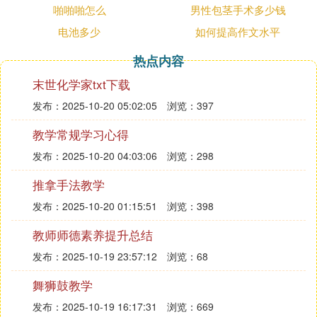
啪啪啪怎么
男性包茎手术多少钱
『伍』 六个月婴儿发烧怎么办
电池多少
如何提高作文水平
建议你去医院给宝宝做个检查、千万别耽误了宝宝的
病情
热点内容
末世化学家txt下载
『陆』 六个月婴儿发烧怎么办
发布：2025-10-20 05:02:05
浏览：397
病情分析： 第 一,少穿衣服,给孩子散热. 传统的观念
教学常规学习心得
就是孩子一发烧,就要用衣服和被子把小孩裹得严严
实实的,把汗“逼”出来,其实这是不对的.小孩在发烧时,
发布：2025-10-20 04:03:06
浏览：298
会出现发抖的症状,父母会以为孩子发冷,其实这是因
推拿手法教学
为他们体温上升导致的痉挛. 第 二,帮孩子物理降温,
发布：2025-10-20 01:15:51
浏览：398
有以下常用方法： 1.头部冷湿敷：用20℃-30℃冷水
浸湿软毛巾后稍挤压使不滴水,折好置于前额,每3-5分
教师师德素养提升总结
钟更换一次. 2.头部冰枕：将小冰块及少量水装入冰
发布：2025-10-19 23:57:12
浏览：68
袋至半满,排出袋内空气,压紧袋口,无漏水后放置于枕
部. 指导意见： 3.温水擦拭或温水浴：用温湿毛巾擦
舞狮鼓教学
拭孩子的头,腋下,四肢或洗个温水澡,多擦洗皮肤,促进
发布：2025-10-19 16:17:31
浏览：669
散热. 4.酒精擦浴：适用于高热降温.准备20%-35%的